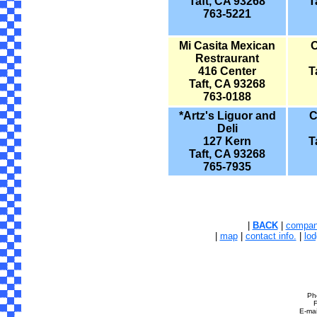
Taft, CA 93268
T
763-5221
Mi Casita Mexican
O
Restraurant
416 Center
T
Taft, CA 93268
763-0188
*Artz's Liguor and
C
Deli
127 Kern
T
Taft, CA 93268
765-7935
|
BACK
|
company
|
map
|
contact info.
|
lod
Ph
F
E-mai