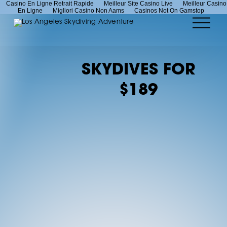
Casino En Ligne Retrait Rapide
Meilleur Site Casino Live
Meilleur Casino
En Ligne
Migliori Casino Non Aams
Casinos Not On Gamstop
O
p
e
n
M
e
n
u
SKYDIVES FOR
$189