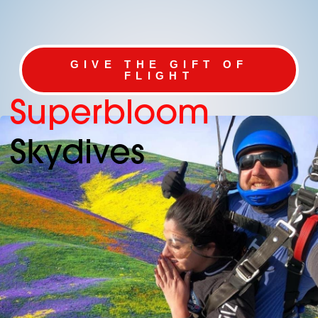
GIVE THE GIFT OF
FLIGHT
 Superbloom
Skydives