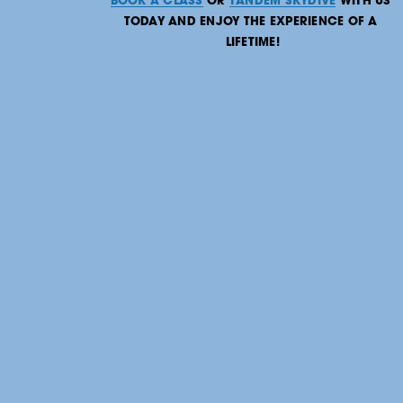
BOOK A CLASS
 OR 
TANDEM SKYDIVE
 WITH US 
TODAY AND ENJOY THE EXPERIENCE OF A 
LIFETIME!