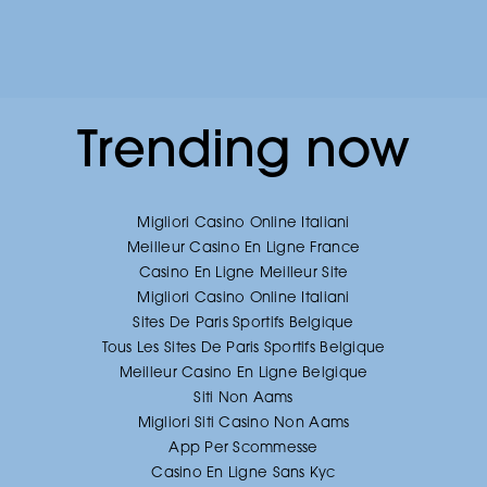
Trending now
Migliori Casino Online Italiani
Meilleur Casino En Ligne France
Casino En Ligne Meilleur Site
Migliori Casino Online Italiani
Sites De Paris Sportifs Belgique
Tous Les Sites De Paris Sportifs Belgique
Meilleur Casino En Ligne Belgique
Siti Non Aams
Migliori Siti Casino Non Aams
App Per Scommesse
Casino En Ligne Sans Kyc