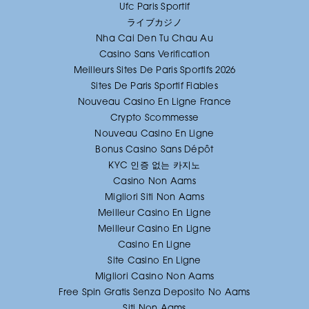
Ufc Paris Sportif
ライブカジノ
Nha Cai Den Tu Chau Au
Casino Sans Verification
Meilleurs Sites De Paris Sportifs 2026
Sites De Paris Sportif Fiables
Nouveau Casino En Ligne France
Crypto Scommesse
Nouveau Casino En Ligne
Bonus Casino Sans Dépôt
KYC 인증 없는 카지노
Casino Non Aams
Migliori Siti Non Aams
Meilleur Casino En Ligne
Meilleur Casino En Ligne
Casino En Ligne
Site Casino En Ligne
Migliori Casino Non Aams
Free Spin Gratis Senza Deposito No Aams
Siti Non Aams