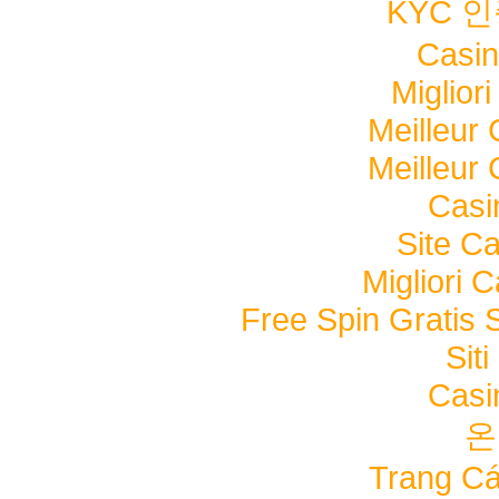
KYC 
Casi
Miglior
Meilleur
Meilleur
Casi
Site C
Migliori
Free Spin Gratis
Sit
Casi
온
Trang C