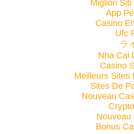
Migliori Si
App P
Casino En
Ufc P
ラ
Nha Cai 
Casino S
Meilleurs Sites
Sites De Pa
Nouveau Casi
Crypt
Nouveau 
Bonus Ca