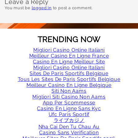
Leave a Reply
You must be
logged in
to post a comment.
TRENDING NOW
Migliori Casino Online Italiani
Meilleur Casino En Ligne France
Casino En Ligne Meilleur Site
Migliori Casino Online Italiani
Sites De Paris Sportifs Belgique
Tous Les Sites De Paris Sportifs Belgique
Meilleur Casino En Ligne Belgique
Siti Non Aams
Migliori Siti Casino Non Aams
App Per Scommesse
Casino En Ligne Sans Kyc
Ufc Paris Sportif
ライブカジノ
Nha Cai Den Tu Chau Au
Casino Sans Verification