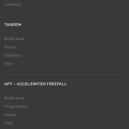
Location
TANDEM
Book Now
Prices
Facilities
FAQ
AFF – ACCELERATED FREEFALL
Book Now
Progression
Prices
FAQ