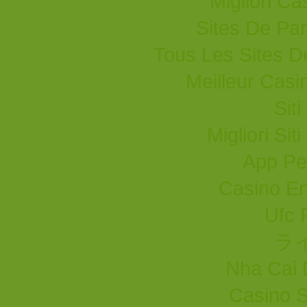
Migliori Ca
Sites De Par
Tous Les Sites De
Meilleur Casi
Sit
Migliori Si
App P
Casino En
Ufc P
ラ
Nha Cai 
Casino S