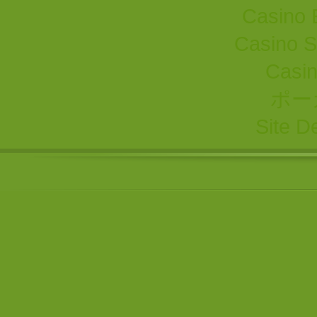
Casino 
Casino S
Casi
ポー
Site De