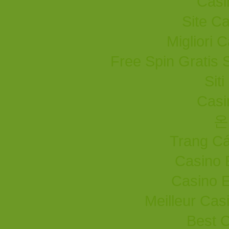
Casi
Site C
Migliori
Free Spin Gratis
Sit
Casi
온
Trang C
Casino 
Casino E
Meilleur Cas
Best 