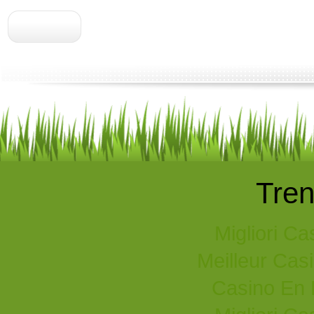
Gamstop
Tre
Migliori Ca
Meilleur Cas
Casino En L