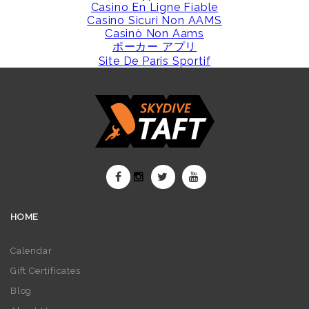
Casino En Ligne Fiable
Casino Sicuri Non AAMS
Casinò Non Aams
ポーカー アプリ
Site De Paris Sportif
HOME
Calendar
Gift Certificates
Blog