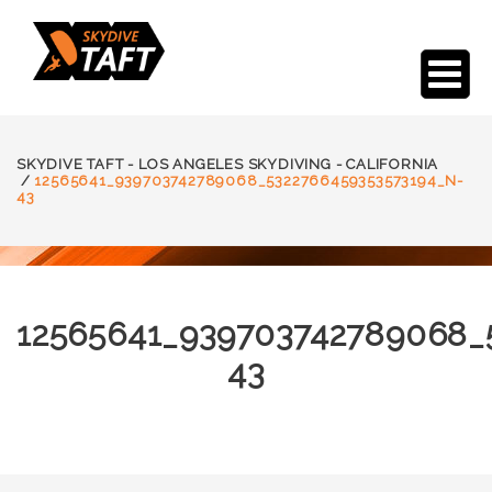
SKYDIVE TAFT - LOS ANGELES SKYDIVING - CALIFORNIA
/
12565641_939703742789068_5322766459353573194_N-
43
12565641_939703742789068_
43