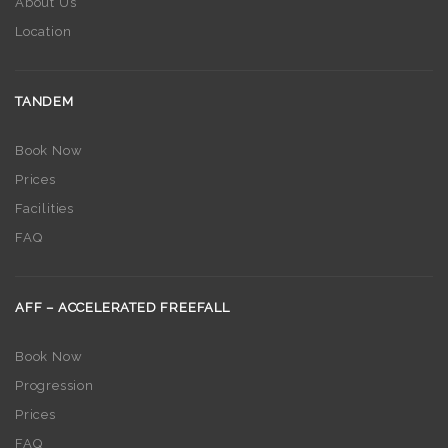
About Us
Location
TANDEM
Book Now
Prices
Facilities
FAQ
AFF – ACCELERATED FREEFALL
Book Now
Progression
Prices
FAQ