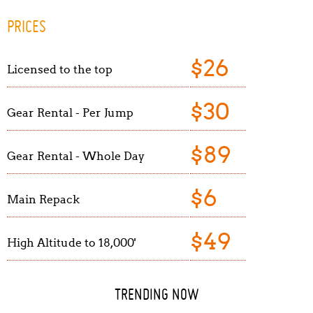
PRICES
$26
Licensed to the top
$30
Gear Rental - Per Jump
$89
Gear Rental - Whole Day
$6
Main Repack
$49
High Altitude to 18,000'
TRENDING NOW