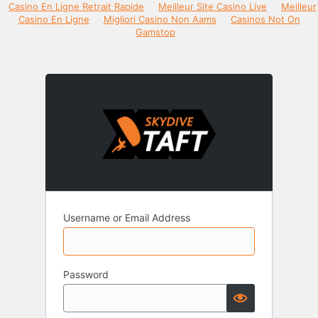
Casino En Ligne Retrait Rapide
Meilleur Site Casino Live
Meilleur
Casino En Ligne
Migliori Casino Non Aams
Casinos Not On
Gamstop
Username or Email Address
Password