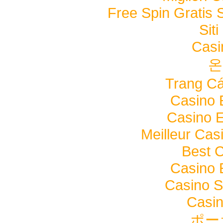
Free Spin Gratis
Sit
Casi
온
Trang C
Casino 
Casino E
Meilleur Cas
Best 
Casino 
Casino S
Casi
ポー