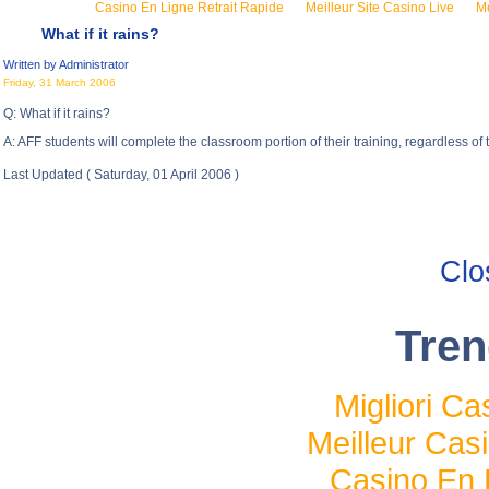
Casino En Ligne Retrait Rapide
Meilleur Site Casino Live
Me
What if it rains?
Written by Administrator
Friday, 31 March 2006
Q: What if it rains?
A: AFF students will complete the classroom portion of their training, regardless 
Last Updated ( Saturday, 01 April 2006 )
Clo
Tren
Migliori Ca
Meilleur Cas
Casino En L