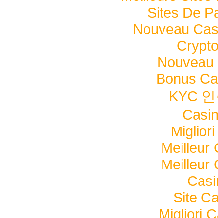
Sites De Pa
Nouveau Casi
Crypt
Nouveau 
Bonus Ca
KYC 
Casi
Miglior
Meilleur
Meilleur
Casi
Site C
Migliori