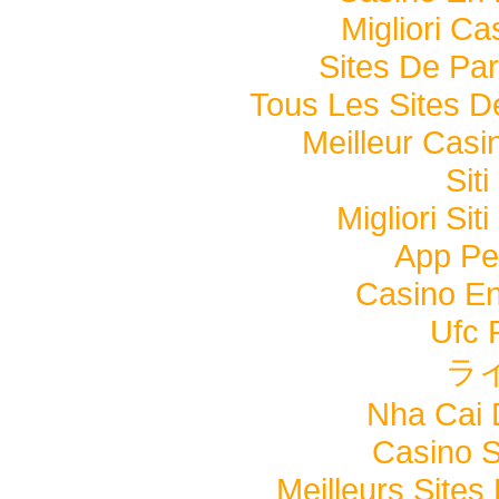
Migliori Ca
Sites De Par
Tous Les Sites De
Meilleur Casi
Sit
Migliori Si
App P
Casino En
Ufc P
ラ
Nha Cai 
Casino S
Meilleurs Sites