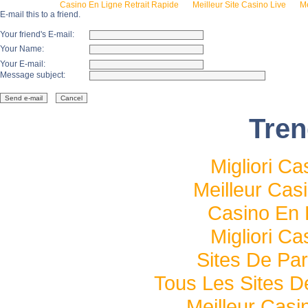
Casino En Ligne Retrait Rapide
Meilleur Site Casino Live
Me
E-mail this to a friend.
Your friend's E-mail:
Your Name:
Your E-mail:
Message subject:
Tren
Migliori Ca
Meilleur Cas
Casino En L
Migliori Ca
Sites De Par
Tous Les Sites De
Meilleur Casi