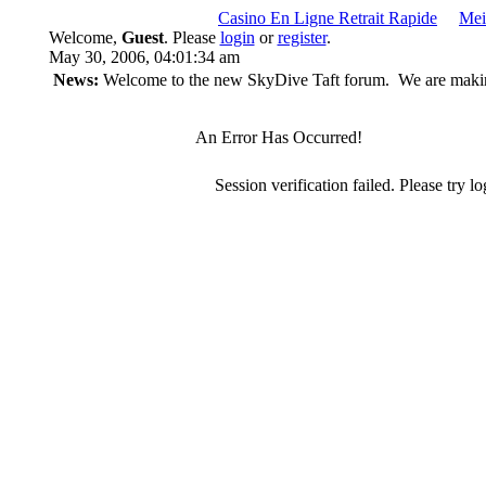
Casino En Ligne Retrait Rapide
Mei
Welcome,
Guest
. Please
login
or
register
.
May 30, 2006, 04:01:34 am
News:
Welcome to the new SkyDive Taft forum. We are making c
An Error Has Occurred!
Session verification failed. Please try l