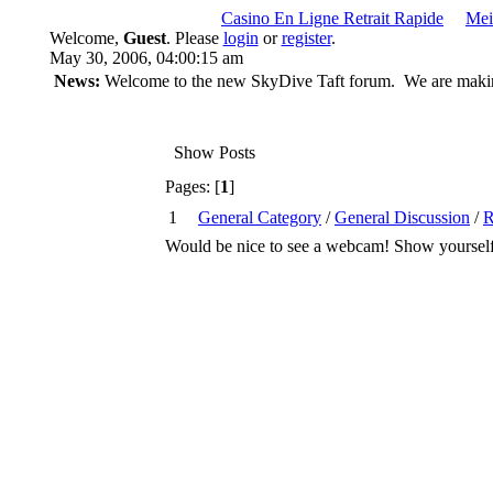
Casino En Ligne Retrait Rapide
Mei
Welcome,
Guest
. Please
login
or
register
.
May 30, 2006, 04:00:15 am
News:
Welcome to the new SkyDive Taft forum. We are making c
Show Posts
Pages: [
1
]
1
General Category
/
General Discussion
/
R
Would be nice to see a webcam! Show yourself 