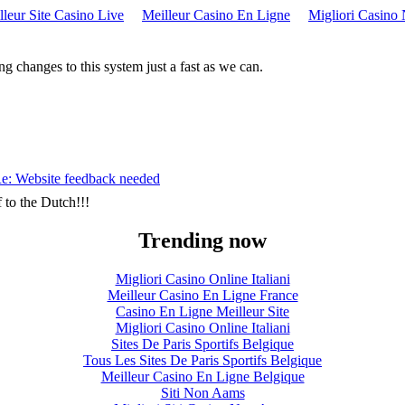
lleur Site Casino Live
Meilleur Casino En Ligne
Migliori Casino
hanges to this system just a fast as we can.
e: Website feedback needed
to the Dutch!!!
Trending now
Migliori Casino Online Italiani
Meilleur Casino En Ligne France
Casino En Ligne Meilleur Site
Migliori Casino Online Italiani
Sites De Paris Sportifs Belgique
Tous Les Sites De Paris Sportifs Belgique
Meilleur Casino En Ligne Belgique
Siti Non Aams