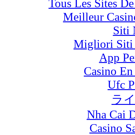
Tous Les Sites De
Meilleur Casin
Siti
Migliori Sit
App Pe
Casino En
Ufc P
ラ
Nha Cai 
Casino Sa