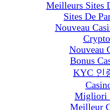
Meilleurs Sites 
Sites De Par
Nouveau Casi
Crypt
Nouveau C
Bonus Cas
KYC 인
Casin
Migliori
Meilleur 