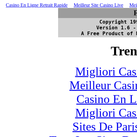
Casino En Ligne Retrait Rapide
Meilleur Site Casino Live
Mei
Copyright 19
Version 1.6 -
A Free Product of 
Tren
Migliori Cas
Meilleur Casi
Casino En L
Migliori Cas
Sites De Pari